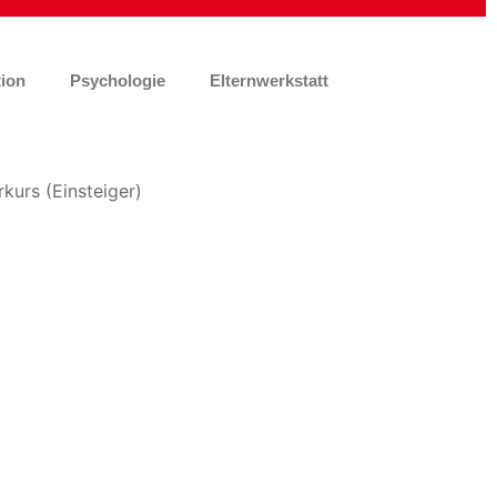
ion
Psychologie
Elternwerkstatt
Office 365
Outlook Live