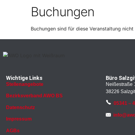
Buchungen
Buchungen sind für diese Veranstaltung nicht
Wichtige Links
Büro Salzgi
Stellenangebote
Neißestraße 
38226 Salzgit
Bezirksverband AWO BS
05341 – 
Datenschutz
info@awo
Impressum
AGBs