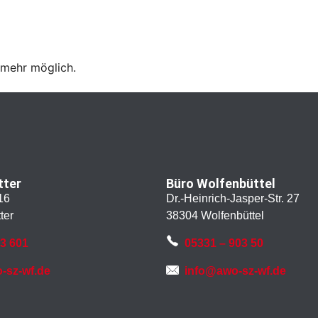
 mehr möglich.
tter
Büro Wolfenbüttel
16
Dr.-Heinrich-Jasper-Str. 27
ter
38304 Wolfenbüttel
43 601
05331 – 903 50
-sz-wf.de
info@awo-sz-wf.de