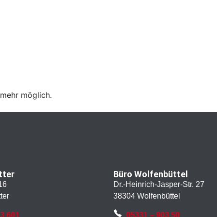
 mehr möglich.
tter
Büro Wolfenbüttel
16
Dr.-Heinrich-Jasper-Str. 27
ter
38304 Wolfenbüttel
43 601
05331 – 903 50