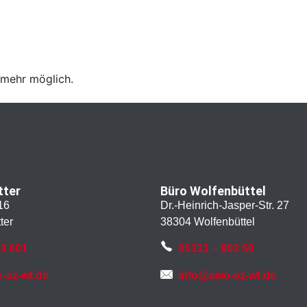
 mehr möglich.
tter
Büro Wolfenbüttel
16
Dr.-Heinrich-Jasper-Str. 27
ter
38304 Wolfenbüttel
43 601
05331 – 903 50
-sz-wf.de
info@awo-sz-wf.de